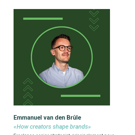
Emmanuel van den Brûle
«
How creators shape brands»