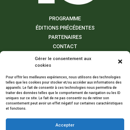
PROGRAMME
ÉDITIONS PRÉCÉDENTES
PARTENAIRES
CONTACT
Gérer le consentement aux
cookies
Pour offrir les meilleures expériences, nous utilisons des technologies
telles que les cookies pour stocker et/ou accéder aux informations des
appareils. Le fait de consentir à ces technologies nous permettra de
traiter des données telles que le comportement de navigation ou les ID
ComVision est l’un des plus importants rendez-vous
uniques sur ce site. Le fait de ne pas consentir ou de retirer son
consentement peut avoir un effet négatif sur certaines caractéristiques
sur le thème la communication en Belgique
et fonctions.
Francophone.
Rendez-vous le 9 décembre prochain… Bloquez déjà la
date !
Accepter