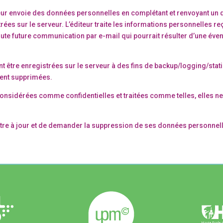
eur envoie des données personnelles en complétant et renvoyant un des
es sur le serveur. L’éditeur traite les informations personnelles re
oute future communication par e-mail qui pourrait résulter d’une évent
nt être enregistrées sur le serveur à des fins de backup/logging/sta
ment supprimées.
 considérées comme confidentielles et traitées comme telles, elles 
, mettre à jour et de demander la suppression de ses données person