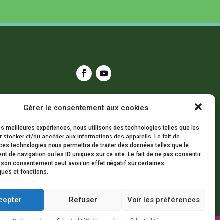
ComVision est l’un des plus importants rendez-
Gérer le consentement aux cookies
vous sur le thème la communication en Belgique
Francophone.
les meilleures expériences, nous utilisons des technologies telles que les
Rendez-vous le 9 décembre prochain… Bloquez déjà
 stocker et/ou accéder aux informations des appareils. Le fait de
la date !
ces technologies nous permettra de traiter des données telles que le
 de navigation ou les ID uniques sur ce site. Le fait de ne pas consentir
r son consentement peut avoir un effet négatif sur certaines
ques et fonctions.
cepter
Refuser
Voir les préférences