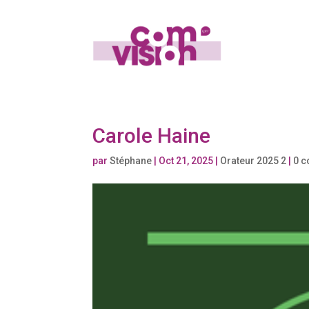
Carole Haine
par
Stéphane
|
Oct 21, 2025
|
Orateur 2025 2
|
0 